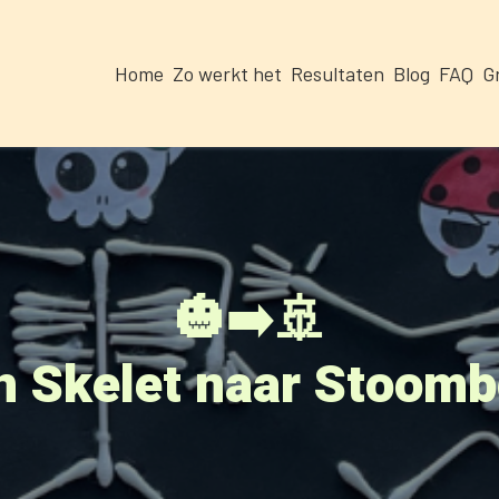
Home
Zo werkt het
Resultaten
Blog
FAQ
G
🎃➡️🚢
n Skelet naar Stoomb