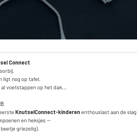
tsel Connect
oorbij.
ligt nog op tafel.
 al voetstappen op het dak…
🚢
 eerste
KnutselConnect-kinderen
enthousiast aan de slag
ompoenen en heksjes —
beetje griezelig).