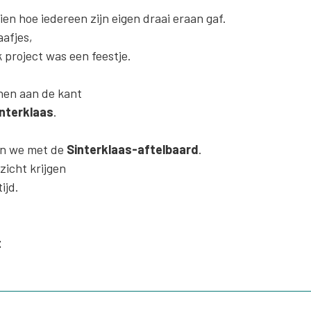
en hoe iedereen zijn eigen draai eraan gaf.
afjes,
k project was een feestje.
en aan de kant
nterklaas
.
en we met de
Sinterklaas-aftelbaard
.
zicht krijgen
ijd.
t