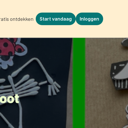
ratis ontdekken
Start vandaag
Inloggen
oot