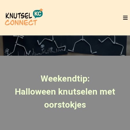
Weekendtip:
Halloween knutselen met
oorstokjes